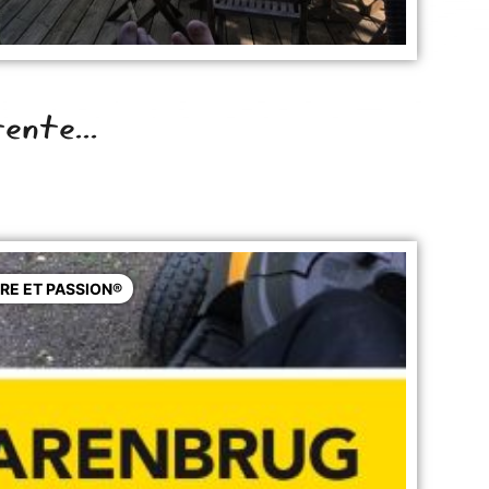
ente...
RE ET PASSION®