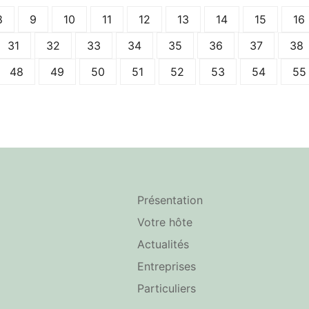
8
9
10
11
12
13
14
15
16
31
32
33
34
35
36
37
38
48
49
50
51
52
53
54
55
Présentation
Votre hôte
Actualités
Entreprises
Particuliers