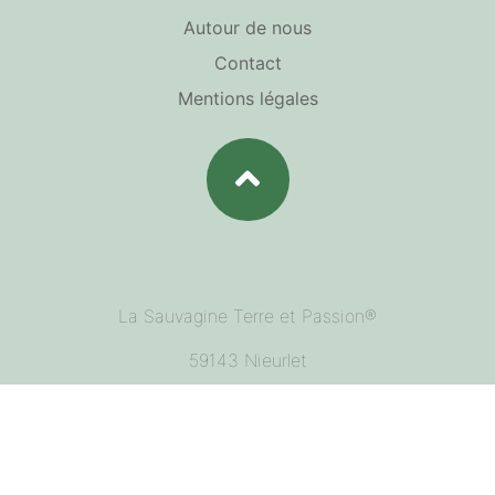
Autour de nous
Contact
Mentions légales
La Sauvagine Terre et Passion®
59143 Nieurlet
contact@la-sauvagine-terre-et-passion.fr