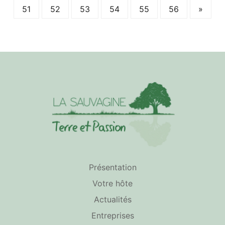
51
52
53
54
55
56
»
Présentation
Votre hôte
Actualités
Entreprises