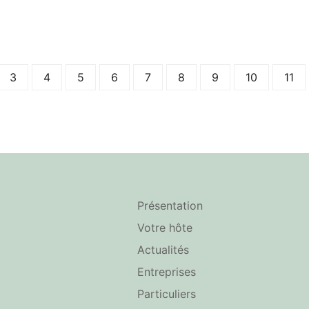
3
4
5
6
7
8
9
10
11
Présentation
Votre hôte
Actualités
Entreprises
Particuliers