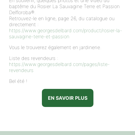
En souvenir, quelques photos et une vidéo du
baptême du Rosier La Sauvagine Terre et Passion
Delfloroba®.
Retrouvez-le en ligne, page 26, du catalogue ou
directement :
https://www.georgesdelbard.com/product/rosier-la-
sauvagine-terre-et-passion
Vous le trouverez également en jardinerie.
Liste des revendeurs :
https://www.georgesdelbard.com/pages/liste-
revendeurs
Bel été !
EN SAVOIR PLUS